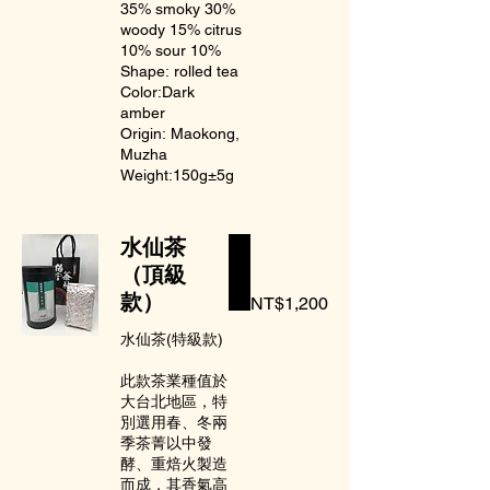
35% smoky 30%
woody 15% citrus
10% sour 10%
Shape: rolled tea
Color:Dark
amber
Origin: Maokong,
Muzha
Weight:150g±5g
水仙茶
（頂級
款）
NT$1,200
水仙茶(特級款)
此款茶業種值於
大台北地區，特
別選用春、冬兩
季茶菁以中發
酵、重焙火製造
而成，其香氣高