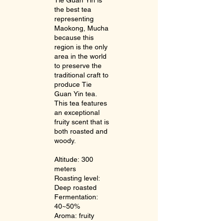
the best tea
representing
Maokong, Mucha
because this
region is the only
area in the world
to preserve the
traditional craft to
produce Tie
Guan Yin tea.
This tea features
an exceptional
fruity scent that is
both roasted and
woody.
Altitude: 300
meters
Roasting level:
Deep roasted
Fermentation:
40~50%
Aroma: fruity