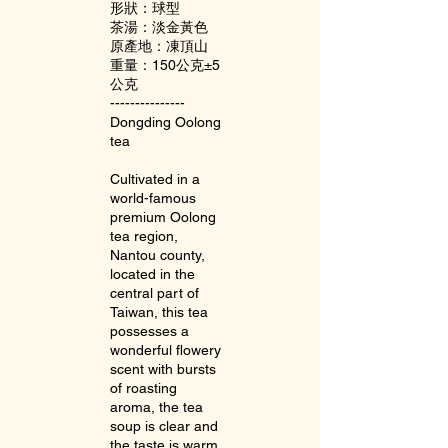
形狀：球型
茶湯：淡金黃色
原產地：凍頂山
重量：150公克±5
公克
---------------
Dongding Oolong
tea
Cultivated in a
world-famous
premium Oolong
tea region,
Nantou county,
located in the
central part of
Taiwan, this tea
possesses a
wonderful flowery
scent with bursts
of roasting
aroma, the tea
soup is clear and
the taste is warm