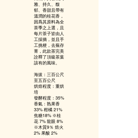
雅、持久、馥
郁、香甜且帶有
溫潤的桂花香，
因爲其原料為全
茶季之上選，且
每片茶子皆由人
工採摘，並且手
工挑梗，去蕪存
菁，此款茶完美
詮釋了頂級茶葉
該有的風味。
海拔：三百公尺
至五百公尺
烘焙程度：重烘
培
發酵程度：35%
香氣：熟果香
33% 柑橘 21%
焦糖18% ※桂
花 7% 龍眼 8%
※木質9％ 焙火
2% 果酸 2%