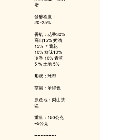
培
發酵程度：
20~25%
香氣：花香30%
高山15% 奶油
15% ＊蘭花
10% 鮮味10%
冷香 10% 青草
5 % 土地 5%
形狀：球型
茶湯：翠綠色
原產地：梨山茶
區
重量：150公克
±5公克
--------------