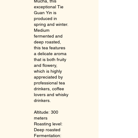
Mucha, this
exceptional Tie
Guan Yin is
produced in
spring and winter.
Medium
fermented and
deep roasted,
this tea features
a delicate aroma
that is both fruity
and flowery,
which is highly
appreciated by
professional tea
drinkers, coffee
lovers and whisky
drinkers.
Altitude: 300
meters
Roasting level:
Deep roasted
Fermentation: