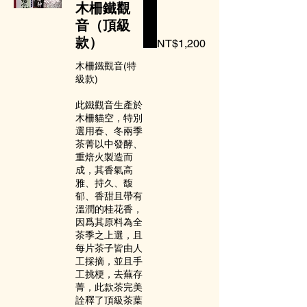
木柵鐵觀
音（頂級
款）
NT$1,200
木柵鐵觀音(特
級款)
此鐵觀音生產於
木柵貓空，特別
選用春、冬兩季
茶菁以中發酵、
重焙火製造而
成，其香氣高
雅、持久、馥
郁、香甜且帶有
溫潤的桂花香，
因爲其原料為全
茶季之上選，且
每片茶子皆由人
工採摘，並且手
工挑梗，去蕪存
菁，此款茶完美
詮釋了頂級茶葉