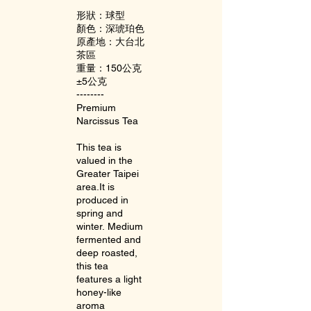
形狀：球型
顏色：深琥珀色
原產地：大台北
茶區
重量：150公克
±5公克
--------
Premium
Narcissus Tea
This tea is
valued in the
Greater Taipei
area.It is
produced in
spring and
winter. Medium
fermented and
deep roasted,
this tea
features a light
honey-like
aroma