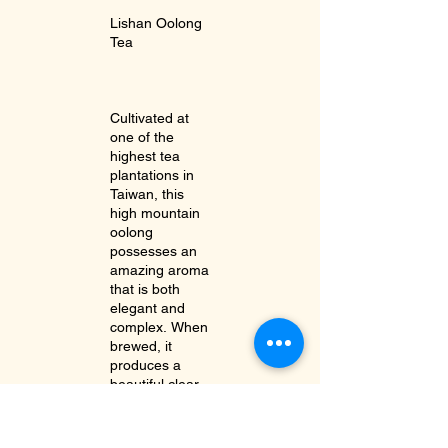
Lishan Oolong
Tea
Cultivated at
one of the
highest tea
plantations in
Taiwan, this
high mountain
oolong
possesses an
amazing aroma
that is both
elegant and
complex. When
brewed, it
produces a
beautiful clear
green color,
with a smooth
and sweet