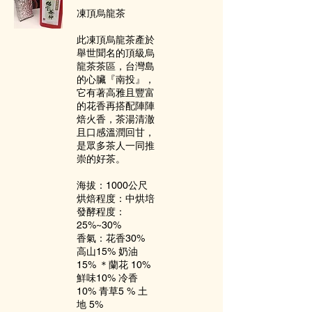
凍頂烏龍茶
此凍頂烏龍茶產於
舉世聞名的頂級烏
龍茶茶區，台灣島
的心臟『南投』，
它有著高雅且豐富
的花香再搭配陣陣
焙火香，茶湯清澈
且口感溫潤回甘，
是眾多茶人一同推
崇的好茶。
海拔：1000公尺
烘焙程度：中烘培
發酵程度：
25%~30%
香氣：花香30%
高山15% 奶油
15% ＊蘭花 10%
鮮味10% 冷香
10% 青草5 % 土
地 5%