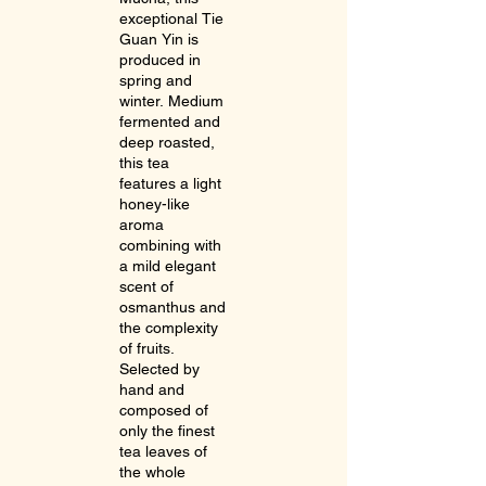
exceptional Tie
Guan Yin is
produced in
spring and
winter. Medium
fermented and
deep roasted,
this tea
features a light
honey-like
aroma
combining with
a mild elegant
scent of
osmanthus and
the complexity
of fruits.
Selected by
hand and
composed of
only the finest
tea leaves of
the whole