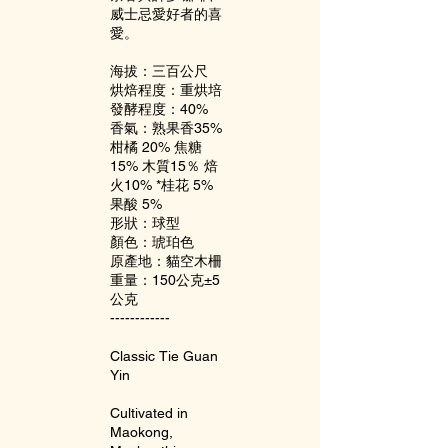
威士忌愛好者的喜
愛。
海拔：三百公尺
烘焙程度：重烘培
發酵程度：40%
香氣：熟果香35%
柑橘 20% 焦糖
15% 木質15％ 焙
火10% *桂花 5%
果酸 5%
形狀：球型
顏色：琥珀色
原產地：貓空木柵
重量：150公克±5
公克
------------
Classic Tie Guan
Yin
Cultivated in
Maokong,