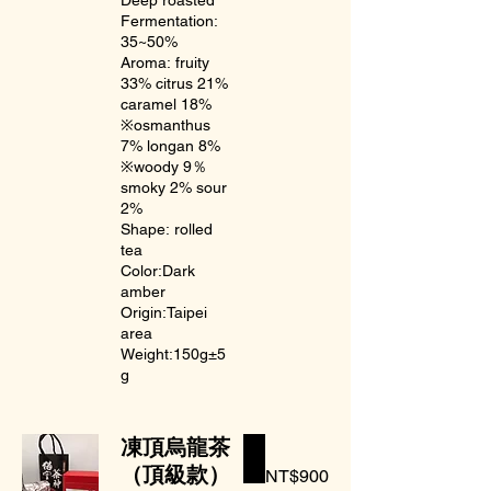
Fermentation:
35~50%
Aroma: fruity
33% citrus 21%
caramel 18%
※osmanthus
7% longan 8%
※woody 9％
smoky 2% sour
2%
Shape: rolled
tea
Color:Dark
amber
Origin:Taipei
area
Weight:150g±5
g
凍頂烏龍茶
（頂級款）
NT$900