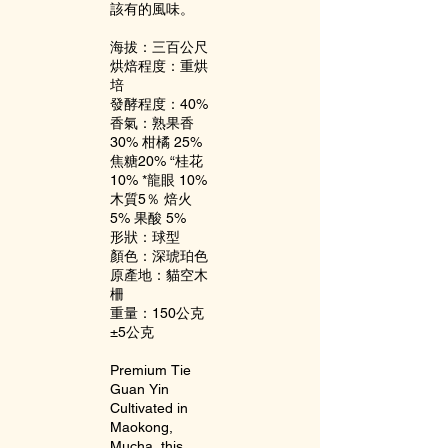
該有的風味。
海拔：三百公尺
烘焙程度：重烘
培
發酵程度：40%
香氣：熟果香
30% 柑橘 25%
焦糖20% “桂花
10% *龍眼 10%
木質5％ 焙火
5% 果酸 5%
形狀：球型
顏色：深琥珀色
原產地：貓空木
柵
重量：150公克
±5公克
Premium Tie
Guan Yin
Cultivated in
Maokong,
Mucha, this