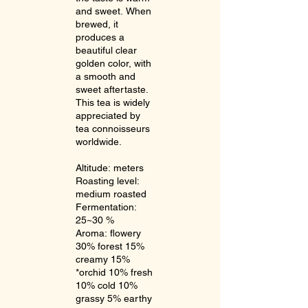
and sweet. When
brewed, it
produces a
beautiful clear
golden color, with
a smooth and
sweet aftertaste.
This tea is widely
appreciated by
tea connoisseurs
worldwide.
Altitude: meters
Roasting level:
medium roasted
Fermentation:
25~30 %
Aroma: flowery
30% forest 15%
creamy 15%
*orchid 10% fresh
10% cold 10%
grassy 5% earthy