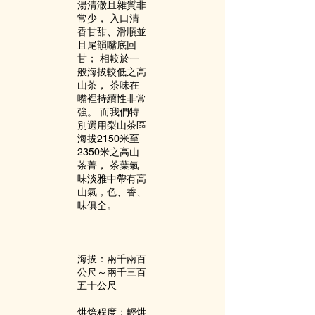
湯清澈且雜質非
常少， 入口清
香甘甜、滑順並
且尾韻嘴底回
甘； 相較於一
般海拔較低之高
山茶， 茶味在
嘴裡持續性非常
強。 而我們特
別選用梨山茶區
海拔2150米至
2350米之高山
茶菁， 茶葉氣
味淡雅中帶有高
山氣，色、香、
味俱全。
海拔：兩千兩百
公尺～兩千三百
五十公尺
烘焙程度：輕烘