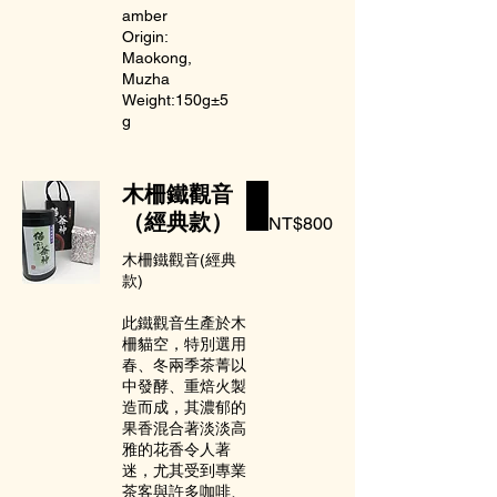
amber
Origin:
Maokong,
Muzha
Weight:150g±5
g
木柵鐵觀音
（經典款）
NT$800
木柵鐵觀音(經典
款)
此鐵觀音生產於木
柵貓空，特別選用
春、冬兩季茶菁以
中發酵、重焙火製
造而成，其濃郁的
果香混合著淡淡高
雅的花香令人著
迷，尤其受到專業
茶客與許多咖啡、