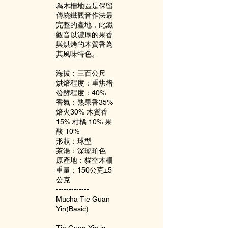
為木柵地區是保留
傳統鐵觀音作法最
完整的產地，此鐵
觀音以濃厚的果香
與烘烤的木質香為
其風味特色。
海拔：三百公尺
烘焙程度：重烘培
發酵程度：40%
香氣：熟果香35%
焙火30% 木質香
15% 柑橘 10% 果
酸 10%
形狀：球型
茶湯：深琥珀色
原產地：貓空木柵
重量：150公克±5
公克
-------------
Mucha Tie Guan
Yin(Basic)
Tie Guan Yin is