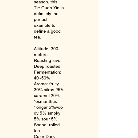
season, this
Tie Guan Yin is
definitely the
perfect
example to
define a good
tea.
Altitude: 300
meters
Roasting level:
Deep roasted
Fermentation:
40~50%
Aroma: fruity
30% citrus 25%
caramel 20%
*osmanthus
*longan5%woo
dy 5％ smoky
5% sour 5%
Shape: rolled
tea
Color:Dark