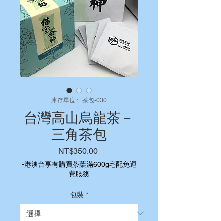
庫存單位： 茶包-030
台灣高山烏龍茶－
三角茶包
價
NT$350.00
格
-港澳台享有購買茶葉滿600g宅配免運
費服務
包裝
*