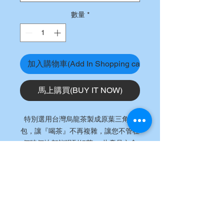
數量
*
加入購物車(Add In Shopping cart)
馬上購買(BUY IT NOW)
特別選用台灣烏龍茶製成原葉三角茶
包，讓『喝茶』不再複雜，讓您不管在
何時何地都能喝到好茶。 此產品內含
獨立包裝之三角原葉茶包15入。
退貨政策
（一）本網站販售商品均享有七天內無
注意事項
條件退換貨。