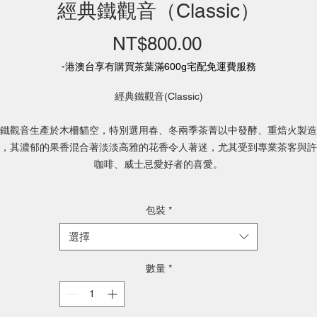
經典鐵觀音（Classic）
NT$800.00
價
格
-港澳台享有購買茶葉滿600g宅配免運費服務
經典鐵觀音(Classic)
鐵觀音生產於木柵貓空，特別選用春、冬兩季茶菁以中發酵、重焙火製造
，其濃郁的果香混合著淡淡高雅的花香令人著迷，尤其受到專業茶客與許
咖啡、威士忌愛好者的喜愛。
海拔：三百公尺
包裝
*
烘焙程度：重烘培
發酵程度：
40%
選擇
香氣：熟果香
35%
柑橘
20%
焦糖
15%
木質
15
％
焙火
10% *
桂花
5%
果酸
形狀：球型
數量
*
顏色：琥珀色
重量：150公克±5公克
------------