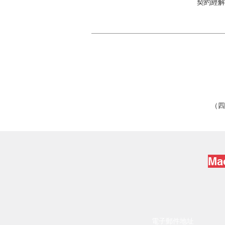
契約經解
（四
Mao