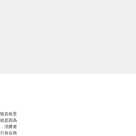
 in
s a
 by
致其收受
就是因為
，消費者
只有在商