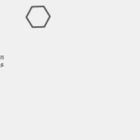
而
多
5%