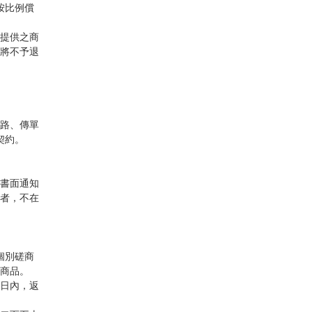
按比例償
提供之商
將不予退
路、傳單
契約。
書面通知
者，不在
個別磋商
商品。
日內，返