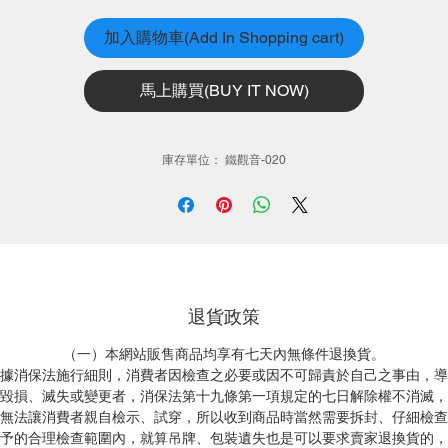
Classic Tie Guan Yin
加入購物車(Add In Shopping cart)
ltivated in Maokong, Mucha, this exceptional Tie Guan Yin is produced
馬上購買(BUY IT NOW)
ring and winter. Medium fermented and deep roasted, this tea feature
licate aroma that is both fruity and flowery, which is highly appreciated
professional tea drinkers, coffee lovers and whisky drinkers.
庫存單位： 鐵觀音-020
Altitude: 300 meters
Roasting level: Deep roasted
Fermentation: 40~50%
Aroma: fruity 35% citrus 20% caramel 15% woody 10
%
smoky 10%
*osmanthus 5% sour 5%
Shape: rolled tea
退貨政策
Color:amber
（一）本網站販售商品均享有七天內無條件退換貨。
Weight:150g±5g
據消保法施行細則，消費者因檢查之必要或因不可歸責於自己之事由，導
毀損、滅失或變更者，消保法第十九條第一項規定的七日解除權不消滅，
無法讓消費者親自檢示、試穿，所以收到商品時當然需要拆封、仔細檢查
予的合理檢查範圍內，就算吊牌、包裝遺失也是可以要求賣家退換貨的，