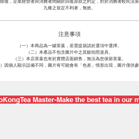
除後，企業經營者與消費者間關於回復原狀之約定，對於消費者較民法第
九條之規定不利者，無效。
注意事項
（一）本商品為一罐茶葉，若需提袋請於選項中選擇。
（二）本產品不包含圖片中之其餘拍照道具。
（三）本店茶葉也有於實體店面銷售，無法為您保留茶葉。
）因個人顯示設備不同，圖片有可能會有「色差」情形出現，圖片僅供參
KongTea Master-Make the best tea in our 