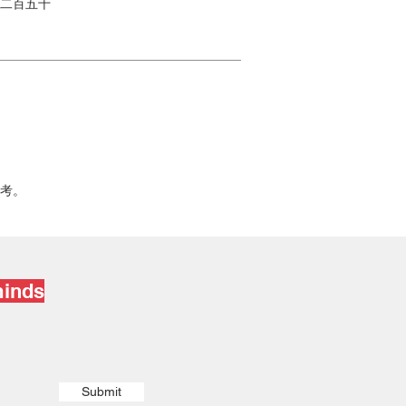
二百五十
考。
minds
Submit