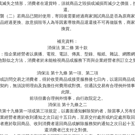
或滅失之情形，消費者在退貨時，須就商品之毀損或減損而減少之價值，
還。
襲（二）若商品已開封使用，寄回後需要經過商家測試商品是否為原商家
品經過更換、故意損毀等人為等因素導致商品退還後不可再做販售，商家
換貨。
補充資料：
消保法 第二條 第十款
：指企業經營者以廣播、電視、電話、傳真、型錄、報紙、雜誌、網際網
他類似之方法，消費者於未能檢視商品或服務下而與企業經營者所訂立之
消保法 第十九條 第一項、第二項
或訪問交易之消費者，得於收受商品或接受服務後七日內，以退回商品或
契約，無須說明理由及負擔任何費用或對價。但通訊交易有合理例外情事
此限。
前項但書合理例外情事，由行政院定之。
消保法 第十九條之二
依第十九條第一項或第三項規定，以書面通知解除契約者，除當事人另有
業經營者應於收到通知之次日起十五日內，至原交付處所或約定處所取回
者應於取回商品、收到消費者退回商品或解除服務契約通知之次日起十五
還消費者已支付之對價。