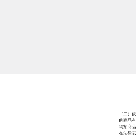
Cu
sp
de
（二）依
的商品有
網拍商品
在法律賦