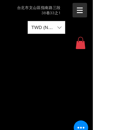
​台北市文山區指南路三段
38巷33之1
TWD (NT$)